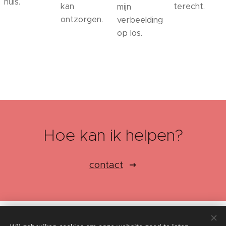
huis.
kan
terecht.
mijn
ontzorgen.
verbeelding
op los.
Hoe kan ik helpen?
contact
Architect Karolien De Ryckere
Auteursrecht © 2026 Alle rechten voorbehouden