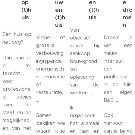
op
uw
en
e
(t)h
en
(t)h
dro
uis
(t)h
uis
me
uis
n
Van
Een huis op
Kleine of
Droom je
objectief
het oog?
grotere
van een
advies bij
verbouwing,
nieuw
aankoop
Dan kan je
ingrijpende
interieur,
bouwgrond
bij mij
energetisch
een
tot
terecht
e renovatie
poolhouse
oplevering
voor
of
in de tuin,
van de
professione
restauratie,
een eigen
werken, ...
el advies
...
B&B, ...
over de
Ik
staat en de
Samen
Ook
organiseer
mogelijkhed
bekijken we
hiervoor
het allemaal
en van het
waarin ik je
kan je bij mij
en laat er